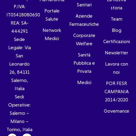
Sanitari
P.IVA:
storia
Portale
IT05418080650
Aziende
Salute
Team
REA: SA-
Farmaceutiche
Network
Blog
444291
Corporate
Medici
Sede
Certificazioni
Welfare
Legale: Via
Newsletter
Sanità
San
Pubblica e
Leonardo
Lavora con
Privata
26, 84131
noi
Salerno,
Medici
POR FESR
Italia
CAMPANIA
Sedi
2014/2020
Operative:
Governance
Salerno –
Milano –
Torino, Italia