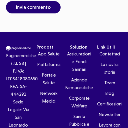
Prodotti
Soluzioni
Link Utili
App Salute
Assicurazioni
Contattaci
Paginemediche
e Fondi
s.r.l. SB |
Piattaforma
La nostra
Sanitari
P.IVA:
storia
Portale
IT05418080650
Aziende
Salute
Team
REA: SA-
Farmaceutiche
Network
Blog
444291
Corporate
Medici
Sede
Certificazioni
Welfare
Legale: Via
Newsletter
Sanità
San
Pubblica e
Leonardo
Lavora con